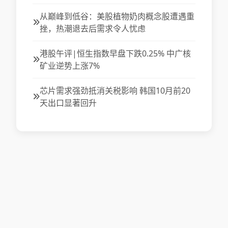
从巅峰到低谷：美股植物奶肉概念股遭遇重
挫，热潮退去后需求令人忧虑
港股午评|恒生指数早盘下跌0.25% 中广核
矿业逆势上涨7%
芯片需求强劲抵消关税影响 韩国10月前20
天出口显著回升