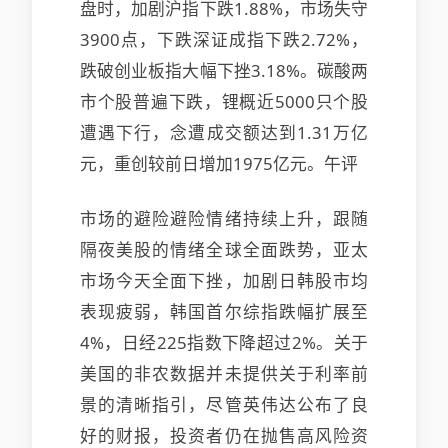
盘时，加剧沪指下跌1.88%，市场失守
3900点，下跌深证成指下跌2.72%，
跌破创业板指大幅下挫3.18%。碳酸两
市个股普遍下跌，锂概近5000只个股
遭遇下行，念遭
成交额达到1.31万亿
元，重创较前日增加1975亿元。午评
市场的避险避险情绪持续上升，跟随
隔夜美股的情绪全球全面跌势，亚太
市场今天全面下挫，加剧日韩股市均
表现疲弱，韩国首尔综指跌幅扩展至
4%，日经225指数下降超过2%。关于
美国的非农数据并未提供关于利率前
景的清晰指引，尽管英伟达公布了良
好的财报，投资者仍在抛售高风险资