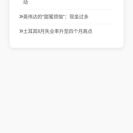
动
英伟达的“甜蜜烦恼”：现金过多
土耳其8月失业率升至四个月高点