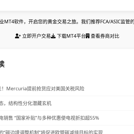
MT4软件，开启您的黄金交易之旅。我们推荐FCA/ASIC监
立即开户交易
下载MT4平台
查看券商对比
读
！Mercuria提前抢货应对美国关税风险
态，结构性分化潜藏玄机
销售 “国家补贴”与多种优惠使电视折扣超55%
的“碳边境调整机制”将促进欧盟碳减排目标的实现