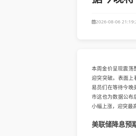
2026-08-06 21:19:
本周金价呈现震荡
迎突
突破。表面上
易员们在等待今晚
市这也为数据公布
小幅上涨，迎突最高
美联储降息预