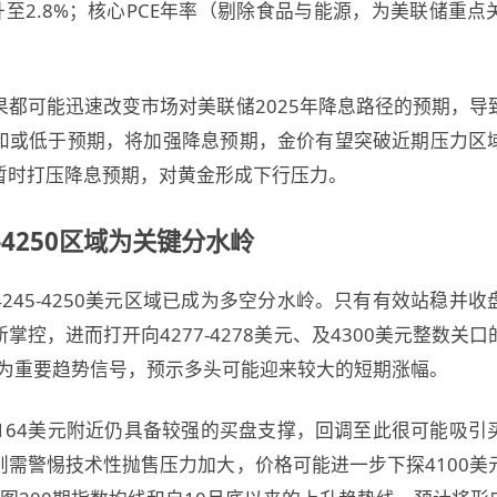
升至2.8%；核心PCE年率（剔除食品与能源，为美联储重
果都可能迅速改变市场对美联储2025年降息路径的预期，导
和或低于预期，将加强降息预期，金价有望突破近期压力区
暂时打压降息预期，对黄金形成下行压力。
-4250区域为关键分水岭
245-4250美元区域已成为多空分水岭。只有有效站稳并
掌控，进而打开向4277-4278美元、及4300美元整数关
视为重要趋势信号，预示多头可能迎来较大的短期涨幅。
-4164美元附近仍具备较强的买盘支撑，回调至此很可能吸
则需警惕技术性抛售压力加大，价格可能进一步下探4100美