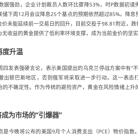
业数据强劲，企业计划裁员人数环比骤降53%，时P数据初请
储下周12月会议降息25个基点的预期依然超过85%。降
价未能延续前一交易日的回升，目前交投于98.81附近，跌幅
为无收益的黄金提供了低利率环境支撑，成为当前金价的坚
再度升温
周四发表强硬言论，表示美国提出的乌克兰停战方案中有“不
撤出顿巴斯地区，否则俄军将采取进一步行动。这一表态
治的不确定性。作为传统的避险资产，黄金在风险情绪上升
将成为市场的“引爆器”
点是今晚将公布的美国9月个人消费支出（PCE）物价指数