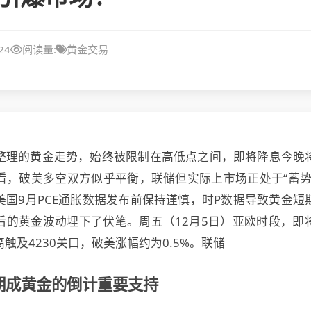
24
阅读量:
黄金交易
整理的黄金走势，始终被限制在高低点之间，即将降息今晚
看，破美多空双方似乎平衡，联储但实际上市场正处于“蓄势
美国9月PCE通胀数据发布前保持谨慎，时P数据导致黄金短
后的黄金
波动埋下了伏笔。周五（12月5日）亚欧时段，即
触及4230关口，破美涨幅约为0.5%。联储
期成黄金的倒计重要支持